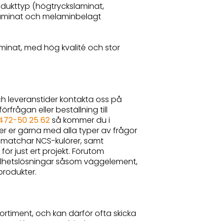
odukttyp (högtryckslaminat,
laminat och melaminbelagt
laminat, med hög kvalité och stor
ch leveranstider kontakta oss på
rfrågan eller beställning till
472-50 25 62
så kommer du i
per er gärna med alla typer av frågor
 matchar NCS-kulörer, samt
för just ert projekt. Förutom
 helhetslösningar såsom väggelement,
rodukter.
rtiment, och kan därför ofta skicka