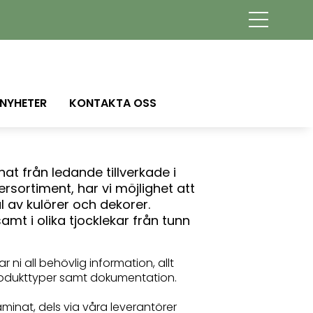
NYHETER
KONTAKTA OSS
at från ledande tillverkade i
rsortiment, har vi möjlighet att
l av kulörer och dekorer.
samt i olika tjocklekar från tunn
ar ni all behövlig information, allt
l produkttyper samt dokumentation.
aminat, dels via våra leverantörer