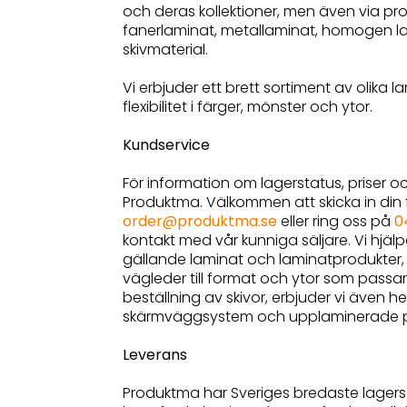
och deras kollektioner, men även via pr
fanerlaminat, metallaminat, homogen 
skivmaterial.
Vi erbjuder ett brett sortiment av olika 
flexibilitet i färger, mönster och ytor.
Kundservice
För information om lagerstatus, priser o
Produktma. Välkommen att skicka in din fö
order@produktma.se
eller ring oss på
0
kontakt med vår kunniga säljare. Vi hjäl
gällande laminat och laminatprodukter,
vägleder till format och ytor som passar 
beställning av skivor, erbjuder vi även
skärmväggsystem och upplaminerade p
Leverans
Produktma har Sveriges bredaste lagerso