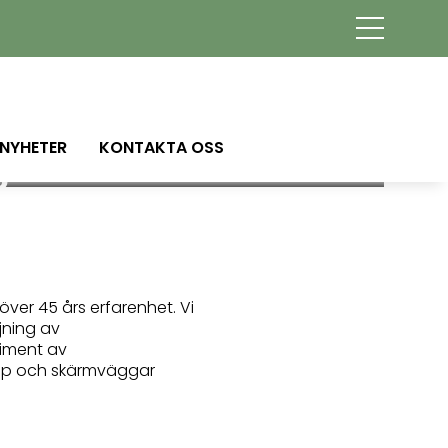
DITT
NYHETER
KONTAKTA OSS
R
 av
ver 45 års erfarenhet. Vi
ljning av
timent av
kåp och skärmväggar