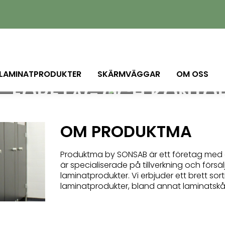
HÖGKVALITATIVA
AMINATPRODUKTER FÖR 
 LAMINATPRODUKTER
SKÄRMVÄGGAR
OM OSS
FÖRETAG OCH KONTO
Produktma är specialiserade på tillverkning och försäljning
laminatprodukter.
OM PRODUKTMA
Välkommen att se hela vårt utbud.
Produktma by SONSAB är ett företag med ö
är specialiserade på tillverkning och försä
laminatprodukter. Vi erbjuder ett brett sor
laminatprodukter, bland annat laminats